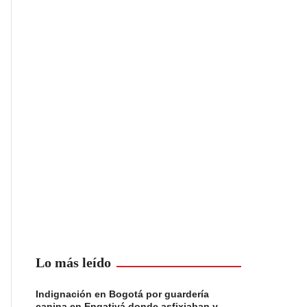
Lo más leído
Indignación en Bogotá por guardería
canina en Engativá donde asfixiaban y