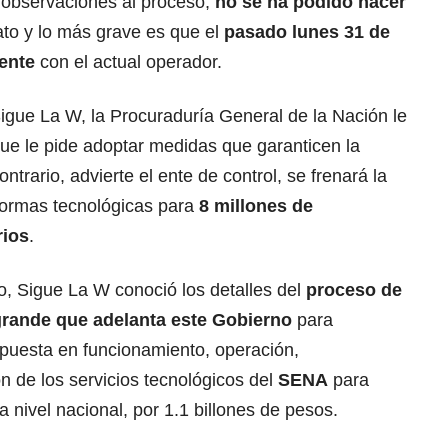
 observaciones al proceso,
no se ha podido hacer
ato y lo más grave es que el
pasado lunes 31 de
gente
con el actual operador.
igue La W, la Procuraduría General de la Nación le
ue le pide adoptar medidas que garanticen la
ontrario, advierte el ente de control, se frenará la
aformas tecnológicas para
8 millones de
rios
.
, Sigue La W conoció los detalles del
proceso de
 grande que adelanta este Gobierno
para
, puesta en funcionamiento, operación,
n de los servicios tecnológicos del
SENA
para
 nivel nacional, por 1.1 billones de pesos.