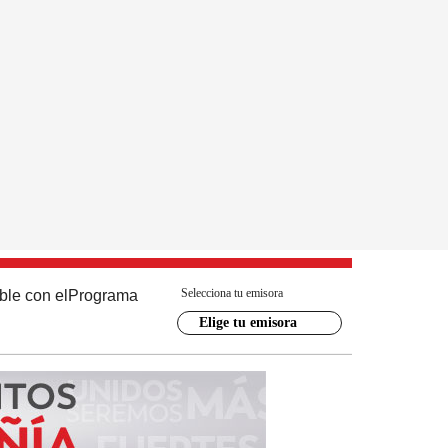
Selecciona tu emisora
ble con el
Programa
Elige tu emisora