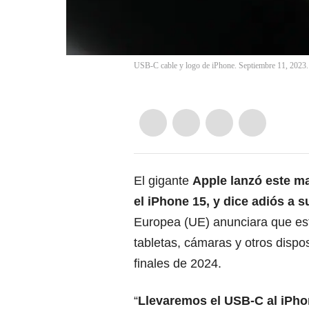
USB-C cable y logo de iPhone. Septiembre 11, 2023.
El gigante
Apple
lanzó este ma
el
iPhone 15
, y dice adiós a 
Europea (UE) anunciara que este
tabletas, cámaras y otros disposi
finales de 2024.
“
Llevaremos el USB-C al iPhon