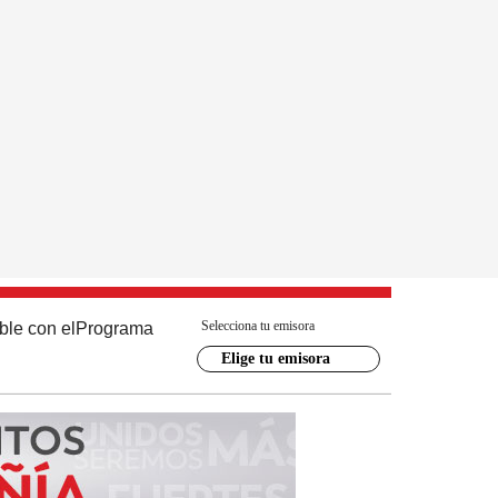
Selecciona tu emisora
ble con el
Programa
Elige tu emisora