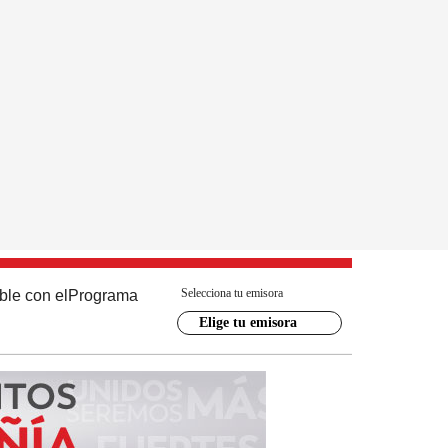
Selecciona tu emisora
ble con el
Programa
Elige tu emisora