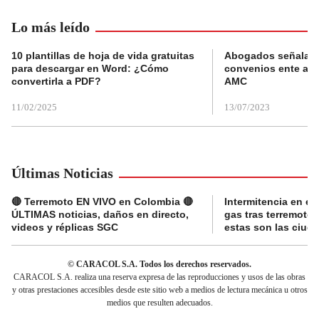
Lo más leído
10 plantillas de hoja de vida gratuitas
Abogados señalan 
para descargar en Word: ¿Cómo
convenios ente alc
convertirla a PDF?
AMC
11/02/2025
13/07/2023
Últimas Noticias
🔴 Terremoto EN VIVO en Colombia 🔴
Intermitencia en el
ÚLTIMAS noticias, daños en directo,
gas tras terremoto
videos y réplicas SGC
estas son las ciud
© CARACOL S.A. Todos los derechos reservados.
CARACOL S.A. realiza una reserva expresa de las reproducciones y usos de las obras
y otras prestaciones accesibles desde este sitio web a medios de lectura mecánica u otros
medios que resulten adecuados.