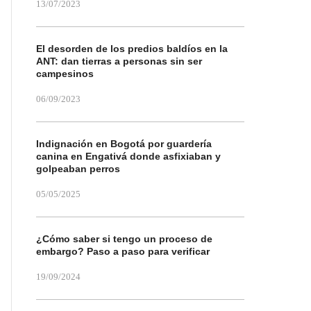
13/07/2023
El desorden de los predios baldíos en la
ANT: dan tierras a personas sin ser
campesinos
06/09/2023
Indignación en Bogotá por guardería
canina en Engativá donde asfixiaban y
golpeaban perros
05/05/2025
¿Cómo saber si tengo un proceso de
embargo? Paso a paso para verificar
19/09/2024