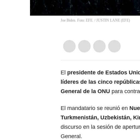
Joe Biden. Foto: EFE.
/
JUSTIN LANE
(
EFE
)
El
presidente de Estados Uni
líderes de las cinco repúblic
General de la
ONU
para contrar
El mandatario se reunió en
Nue
Turkmenistán, Uzbekistán, Kir
discurso en la sesión de apertu
General.