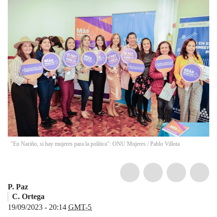
"En Nariño, si hay mujeres para la política": ONU Mujeres
/
Pablo Villota
P. Paz
C. Ortega
19/09/2023 - 20:14
GMT-5