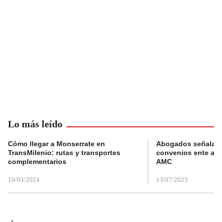
Lo más leído
Cómo llegar a Monserrate en
Abogados señalan 
TransMilenio: rutas y transportes
convenios ente alc
complementarios
AMC
19/03/2024
13/07/2023