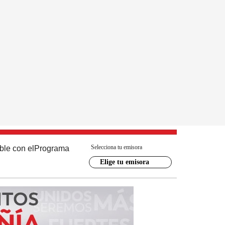
Selecciona tu emisora
ble con el
Programa
Elige tu emisora