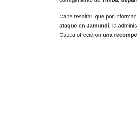
corregimiento de
Timba, depar
Cabe resaltar, que por informac
ataque en Jamundí
, la admini
Cauca ofrecieron
una recompen