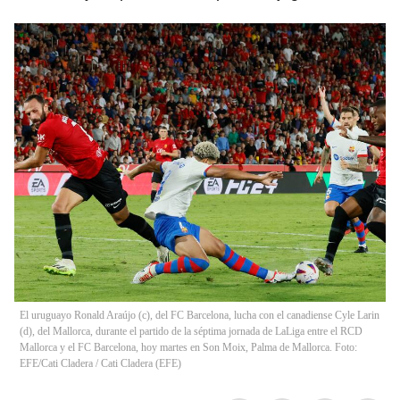
El uruguayo Ronald Araújo (c), del FC Barcelona, lucha con el canadiense Cyle Larin
(d), del Mallorca, durante el partido de la séptima jornada de LaLiga entre el RCD
Mallorca y el FC Barcelona, hoy martes en Son Moix, Palma de Mallorca. Foto:
EFE/Cati Cladera
/
Cati Cladera
(
EFE
)