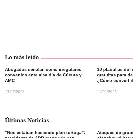
Lo más leído
Abogados señalan como irregulares
10 plantillas de hoj
convenios ente alcaldía de Cúcuta y
gratuitas para des
AMC
¿Cómo convertirla
13/07/2023
11/02/2025
Últimas Noticias
“Nos estaban haciendo plan tortuga”:
Ataques de grupos
presidente de ADR responde por
ofensiva militar: pr