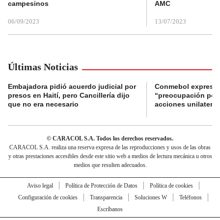
campesinos
AMC
06/09/2023
13/07/2023
Últimas Noticias
Embajadora pidió acuerdo judicial por
Conmebol expresó
presos en Haití, pero Cancillería dijo
“preocupación por 
que no era necesario
acciones unilateral
© CARACOL S.A. Todos los derechos reservados.
CARACOL S.A. realiza una reserva expresa de las reproducciones y usos de las obras
y otras prestaciones accesibles desde este sitio web a medios de lectura mecánica u otros
medios que resulten adecuados.
Aviso legal
Política de Protección de Datos
Política de cookies
Configuración de cookies
Transparencia
Soluciones W
Teléfonos
Escríbanos