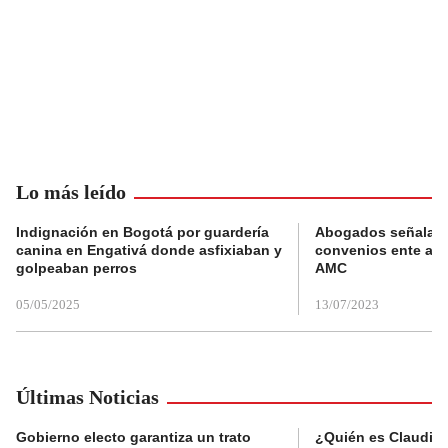
Lo más leído
Indignación en Bogotá por guardería
Abogados señalan 
canina en Engativá donde asfixiaban y
convenios ente alc
golpeaban perros
AMC
05/05/2025
13/07/2023
Últimas Noticias
Gobierno electo garantiza un trato
¿Quién es Claudia C