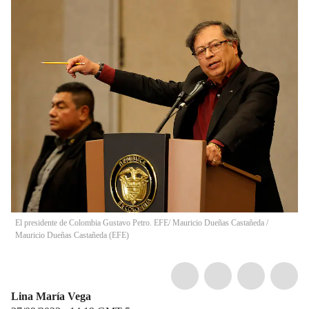
El presidente de Colombia Gustavo Petro. EFE/ Mauricio Dueñas Castañeda
/
Mauricio Dueñas Castañeda
(
EFE
)
Lina María Vega