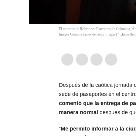
El ministro de Relaciones Exteriores de Colombia, Á
Images Group a través de Getty Images)
/
Chepa Belt
Después de la caótica jornada q
sede de pasaportes en el centro
comentó que la entrega de pa
manera normal
después de que 
“
Me permito informar a la ciu