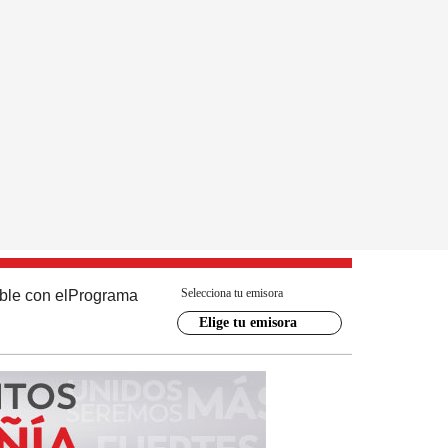
Selecciona tu emisora
ble con el
Programa
Elige tu emisora