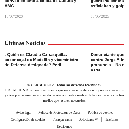
convenios ente alcaldía de Cúcuta y
guardería canina e
AMC
asfixiaban y golpe
13/07/2023
05/05/2025
Últimas Noticias
¿Quién es Claudia Carrasquilla,
Denunciante que s
exconcejal de Medellín y viceministra
contra Jorge Alfred
de Defensa designada? Perfil
pronuncia: “No me 
nada”
© CARACOL S.A. Todos los derechos reservados.
CARACOL S.A. realiza una reserva expresa de las reproducciones y usos de las obras
y otras prestaciones accesibles desde este sitio web a medios de lectura mecánica u otros
medios que resulten adecuados.
Aviso legal
Política de Protección de Datos
Política de cookies
Configuración de cookies
Transparencia
Soluciones W
Teléfonos
Escríbanos