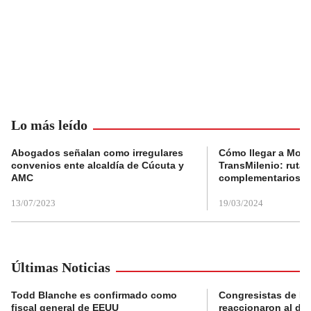
Lo más leído
Abogados señalan como irregulares
Cómo llegar a Mons
convenios ente alcaldía de Cúcuta y
TransMilenio: rutas
AMC
complementarios
13/07/2023
19/03/2024
Últimas Noticias
Todd Blanche es confirmado como
Congresistas de B
fiscal general de EEUU
reaccionaron al di