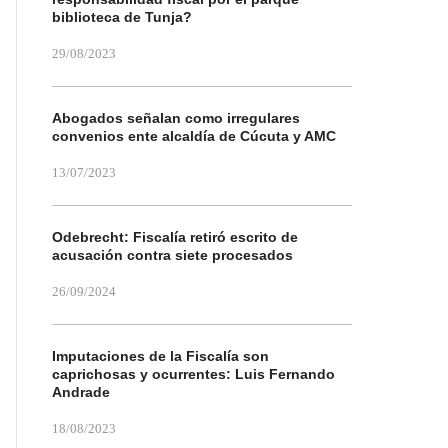
biblioteca de Tunja?
29/08/2023
Abogados señalan como irregulares
convenios ente alcaldía de Cúcuta y AMC
13/07/2023
Odebrecht: Fiscalía retiró escrito de
acusación contra siete procesados
26/09/2024
Imputaciones de la Fiscalía son
caprichosas y ocurrentes: Luis Fernando
Andrade
18/08/2023