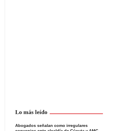
Lo más leído
Abogados señalan como irregulares
convenios ente alcaldía de Cúcuta y AMC