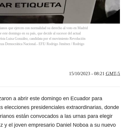
anos que ejercen con normalidad su derecho al voto en Madrid
e este domingo en su país, que decide al sucesor del actual
reísta Luisa González, candidata por el movimiento Revolución
ianza Democrática Nacional.- EFE/ Rodrigo Jiménez
/
Rodrigo
15/10/2023 - 08:21
GMT-5
aron a abrir este domingo en Ecuador para
as elecciones presidenciales extraordinarias, donde
rianos están convocados a las urnas para elegir
ez y el joven empresario Daniel Noboa a su nuevo