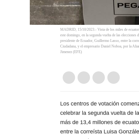
MADRID, 15/10/2023.- Vista de los miles de ecuatori
este domingo, en la segunda vuelta de las elecciones d
presidente de Ecuador, Guillermo Lasso, entre la cor
Ciudadana, y el empresario Daniel Noboa, por la Al
Jimenez
(
EFE
)
Los centros de votación comenz
celebrar la segunda vuelta de l
más de 13,4 millones de ecuato
entre la correísta Luisa Gonzál