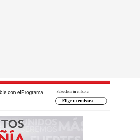
Selecciona tu emisora
ble con el
Programa
Elige tu emisora