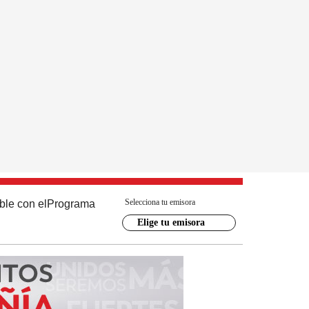
Selecciona tu emisora
ble con el
Programa
Elige tu emisora