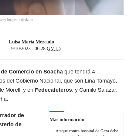
Getty Images.
/
djedzura
Luisa María Mercado
19/10/2023 - 06:28
GMT-5
a de Comercio en Soacha
que tendrá 4
os del Gobierno Nacional, que son Lina Tamayo,
de Morelli y en
Fedecafeteros
, y Camilo Salazar,
cha.
rrador de
Más información
sterio de
Ataque contra hospital de Gaza debe