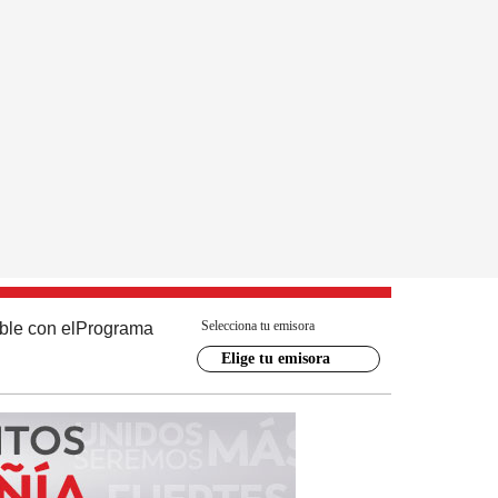
Selecciona tu emisora
ble con el
Programa
Elige tu emisora