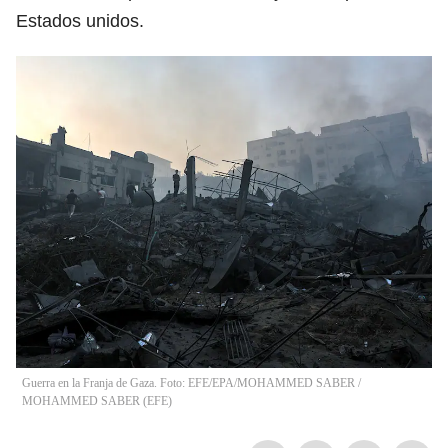
Estados unidos.
Guerra en la Franja de Gaza. Foto: EFE/EPA/MOHAMMED SABER
/
MOHAMMED SABER
(
EFE
)