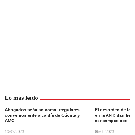
Lo más leído
Abogados señalan como irregulares
El desorden de los
convenios ente alcaldía de Cúcuta y
en la ANT: dan tier
AMC
ser campesinos
13/07/2023
06/09/2023