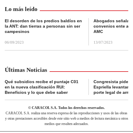
Lo más leído
El desorden de los predios baldíos en
Abogados señalan 
la ANT: dan tierras a personas sin ser
convenios ente alc
campesinos
AMC
06/09/2023
13/07/2023
Últimas Noticias
Qué subsidios recibe el puntaje C01
Congresista pide a
en la nueva clasificación RUI:
Espriella levantar la
Beneficios y lo que debe saber
porte legal de arma
© CARACOL S.A. Todos los derechos reservados.
CARACOL S.A. realiza una reserva expresa de las reproducciones y usos de las obras
y otras prestaciones accesibles desde este sitio web a medios de lectura mecánica u otros
medios que resulten adecuados.