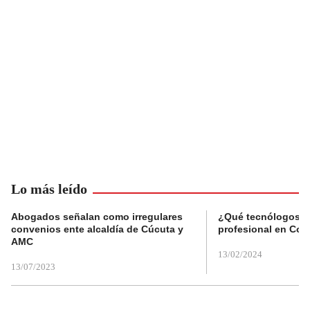
Lo más leído
Abogados señalan como irregulares
¿Qué tecnólogos re
convenios ente alcaldía de Cúcuta y
profesional en Col
AMC
13/02/2024
13/07/2023