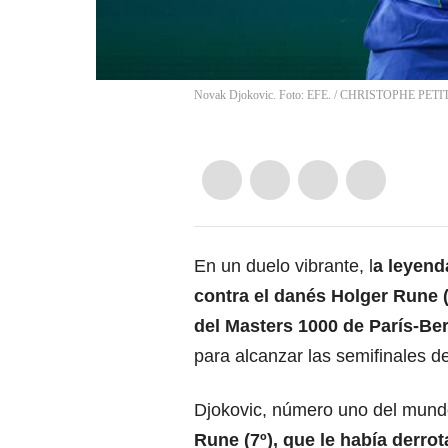
Novak Djokovic. Foto: EFE.
/
CHRISTOPHE PETI
En un duelo vibrante, l
a leyend
contra el danés Holger Rune (
del Masters 1000 de París-Be
para alcanzar las semifinales de
Djokovic, número uno del mund
Rune (7º), que le había derro