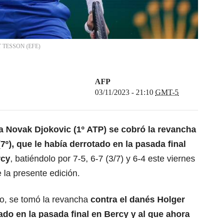
T TESSON
(
EFE
)
AFP
03/11/2023 - 21:10
GMT-5
a Novak Djokovic (1º ATP) se cobró la revancha
7º), que le había derrotado en la pasada final
rcy
, batiéndolo por 7-5, 6-7 (3/7) y 6-4 este viernes
 la presente edición.
o, se tomó la revancha
contra el danés Holger
tado en la pasada final en Bercy y al que ahora