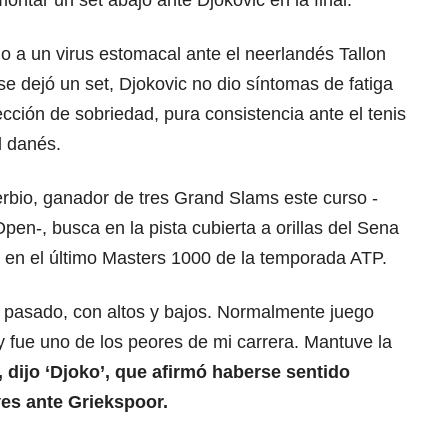
ontar un set abajo ante Djokovic en la final.
o a un virus estomacal ante el neerlandés Tallon
se dejó un set, Djokovic no dio síntomas de fatiga
ección de sobriedad, pura consistencia ante el tenis
l danés.
erbio, ganador de tres Grand Slams este curso -
pen-, busca en la pista cubierta a orillas del Sena
os en el último Masters 1000 de la temporada ATP.
ño pasado, con altos y bajos. Normalmente juego
oy fue uno de los peores de mi carrera. Mantuve la
, dijo ‘Djoko’, que afirmó haberse sentido
ves ante Griekspoor.