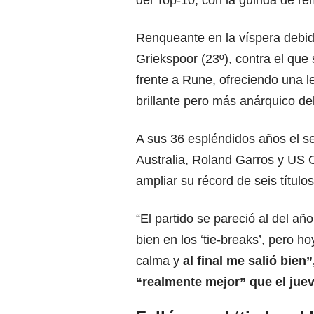
del Top-10, con la guinda de rem
Renqueante en la víspera debid
Griekspoor (23º), contra el que 
frente a Rune, ofreciendo una l
brillante pero más anárquico de
A sus 36 espléndidos años el s
Australia, Roland Garros y US O
ampliar su récord de seis títul
“El partido se pareció al del a
bien en los ‘tie-breaks’, pero h
calma y
al final me salió bien”
“realmente mejor” que el jue