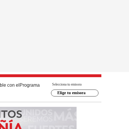
Selecciona tu emisora
ble con el
Programa
Elige tu emisora