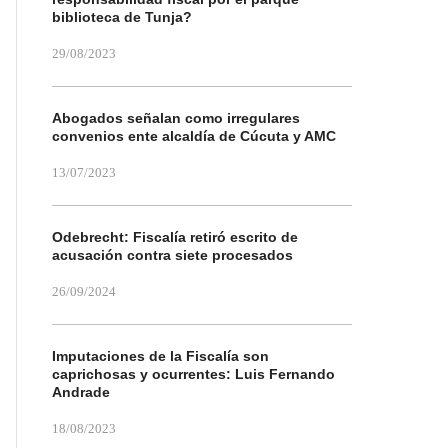
biblioteca de Tunja?
29/08/2023
Abogados señalan como irregulares
convenios ente alcaldía de Cúcuta y AMC
13/07/2023
Odebrecht: Fiscalía retiró escrito de
acusación contra siete procesados
26/09/2024
Imputaciones de la Fiscalía son
caprichosas y ocurrentes: Luis Fernando
Andrade
18/08/2023