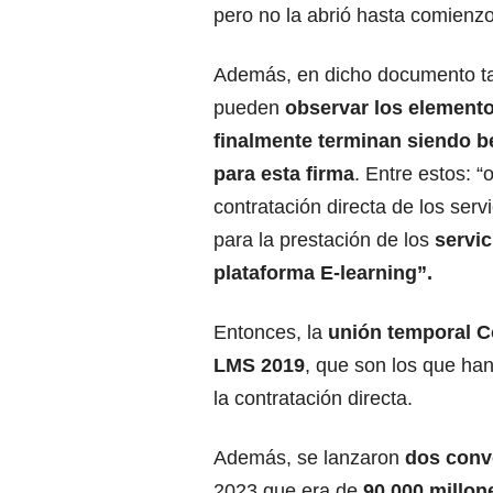
pero no la abrió hasta comienz
Además, en dicho documento t
pueden
observar los element
finalmente terminan siendo b
para esta firma
. Entre estos: “
contratación directa de los serv
para la prestación de los
servic
plataforma E-learning”.
Entonces, la
unión temporal C
LMS 2019
, que son los que han
la contratación directa.
Además, se lanzaron
dos convo
2023 que era de
90.000 millon