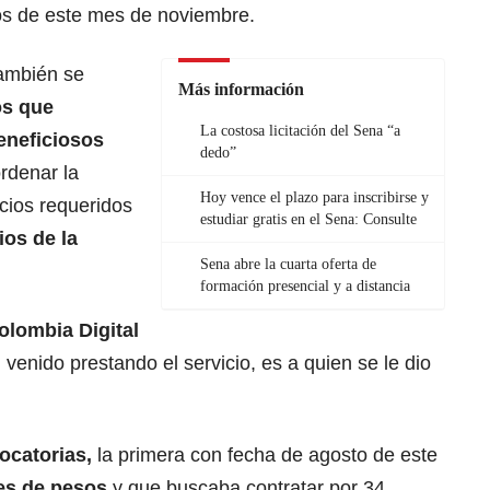
os de este mes de noviembre.
ambién se
Más información
os que
La costosa licitación del Sena “a
eneficiosos
dedo”
ordenar la
Hoy vence el plazo para inscribirse y
icios requeridos
estudiar gratis en el Sena: Consulte
ios de la
Sena abre la cuarta oferta de
formación presencial y a distancia
olombia Digital
 venido prestando el servicio, es a quien se le dio
catorias,
la primera con fecha de agosto de este
es de pesos
y que buscaba contratar por 34