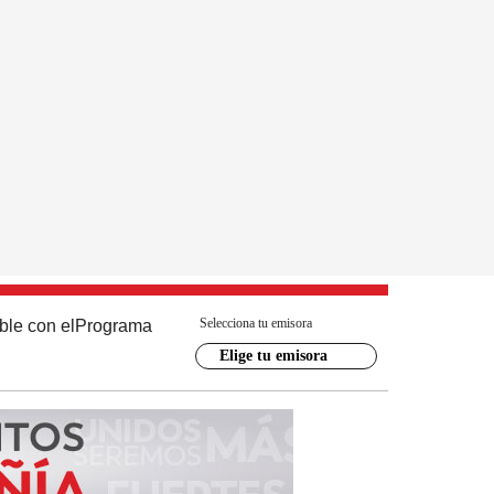
Selecciona tu emisora
ble con el
Programa
Elige tu emisora