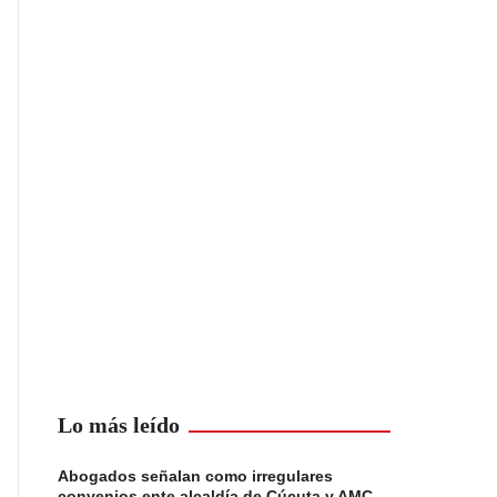
Lo más leído
Abogados señalan como irregulares
convenios ente alcaldía de Cúcuta y AMC