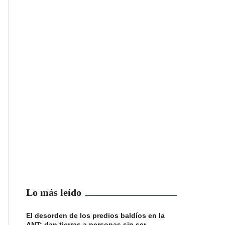
Lo más leído
El desorden de los predios baldíos en la
ANT: dan tierras a personas sin ser