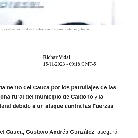
an por el sector rural de Caldono en dos camionetas registradas
Richar Vidal
15/11/2023 - 09:18
GMT-5
tamento del Cauca por los patrullajes de las
zona rural del municipio de Caldono
y la
ateral debido a un ataque contra las Fuerzas
del Cauca, Gustavo Andrés González,
aseguró