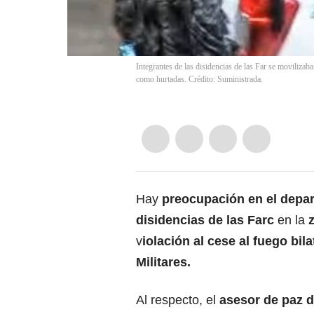
Integrantes de las disidencias de las Far se movilizab
como hurtadas. Crédito: Suministrada.
Hay
preocupación en el depar
disidencias de las Farc
en la
v
iolación al cese al fuego bil
Militares.
Al respecto, el
asesor de paz 