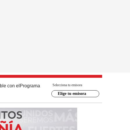
Selecciona tu emisora
ble con el
Programa
Elige tu emisora