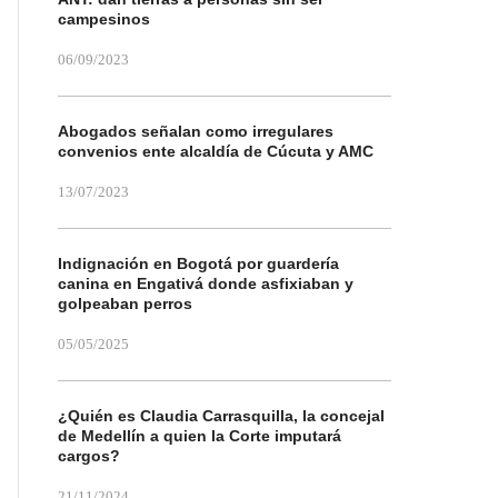
campesinos
06/09/2023
Abogados señalan como irregulares
convenios ente alcaldía de Cúcuta y AMC
13/07/2023
Indignación en Bogotá por guardería
canina en Engativá donde asfixiaban y
golpeaban perros
05/05/2025
¿Quién es Claudia Carrasquilla, la concejal
de Medellín a quien la Corte imputará
cargos?
21/11/2024