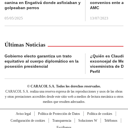
canina en Engativá donde asfixiaban y
convenios ente alc
golpeaban perros
AMC
05/05/2025
13/07/2023
Últimas Noticias
Gobierno electo garantiza un trato
¿Quién es Claudia C
equitativo al cuerpo diplomático en la
exconcejal de Mede
posesión presidencial
viceministra de De
Perfil
© CARACOL S.A. Todos los derechos reservados.
CARACOL S.A. realiza una reserva expresa de las reproducciones y usos de las obras
y otras prestaciones accesibles desde este sitio web a medios de lectura mecánica u otros
medios que resulten adecuados.
Aviso legal
Política de Protección de Datos
Política de cookies
Configuración de cookies
Transparencia
Soluciones W
Teléfonos
Escríbanos