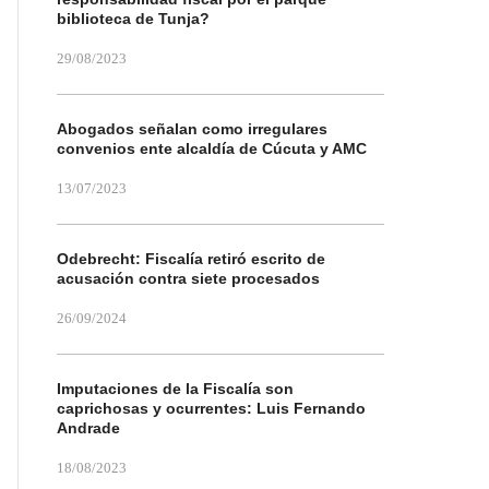
biblioteca de Tunja?
29/08/2023
Abogados señalan como irregulares
convenios ente alcaldía de Cúcuta y AMC
13/07/2023
Odebrecht: Fiscalía retiró escrito de
acusación contra siete procesados
26/09/2024
Imputaciones de la Fiscalía son
caprichosas y ocurrentes: Luis Fernando
Andrade
18/08/2023