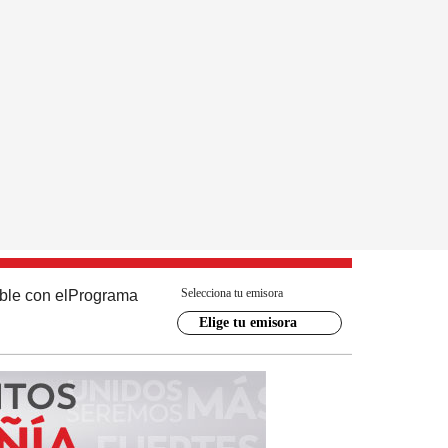
Selecciona tu emisora
ble con el
Programa
Elige tu emisora