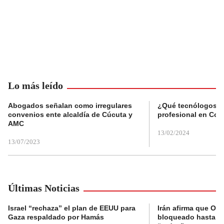
Lo más leído
Abogados señalan como irregulares
¿Qué tecnólogos re
convenios ente alcaldía de Cúcuta y
profesional en Col
AMC
13/02/2024
13/07/2023
Últimas Noticias
Israel “rechaza” el plan de EEUU para
Irán afirma que Or
Gaza respaldado por Hamás
bloqueado hasta q