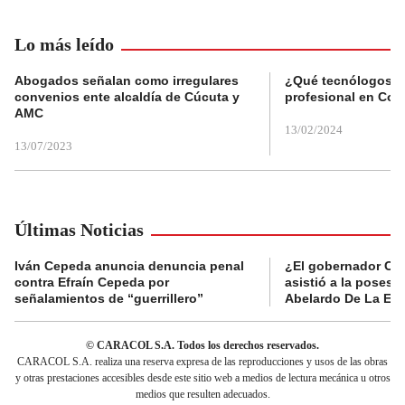
Lo más leído
Abogados señalan como irregulares
¿Qué tecnólogos re
convenios ente alcaldía de Cúcuta y
profesional en Col
AMC
13/02/2024
13/07/2023
Últimas Noticias
Iván Cepeda anuncia denuncia penal
¿El gobernador Ca
contra Efraín Cepeda por
asistió a la posesi
señalamientos de “guerrillero”
Abelardo De La Esp
© CARACOL S.A. Todos los derechos reservados.
CARACOL S.A. realiza una reserva expresa de las reproducciones y usos de las obras
y otras prestaciones accesibles desde este sitio web a medios de lectura mecánica u otros
medios que resulten adecuados.