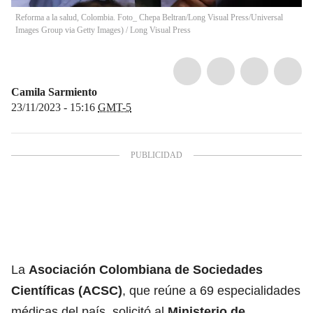
Reforma a la salud, Colombia. Foto_ Chepa Beltran/Long Visual Press/Universal
Images Group via Getty Images)
/
Long Visual Press
Camila Sarmiento
23/11/2023 - 15:16
GMT-5
La
Asociación Colombiana de Sociedades
Científicas (ACSC)
, que reúne a 69 especialidades
médicas del país, solicitó al
Ministerio de