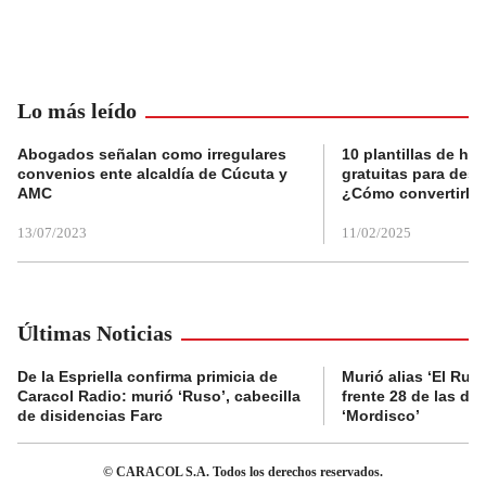
Lo más leído
Abogados señalan como irregulares
10 plantillas de hoj
convenios ente alcaldía de Cúcuta y
gratuitas para des
AMC
¿Cómo convertirla
13/07/2023
11/02/2025
Últimas Noticias
De la Espriella confirma primicia de
Murió alias ‘El Ruso
Caracol Radio: murió ‘Ruso’, cabecilla
frente 28 de las di
de disidencias Farc
‘Mordisco’
© CARACOL S.A. Todos los derechos reservados.