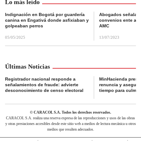
Lo más leído
Indignación en Bogotá por guardería
Abogados señalan 
canina en Engativá donde asfixiaban y
convenios ente alc
golpeaban perros
AMC
05/05/2025
13/07/2023
Últimas Noticias
Registrador nacional responde a
MinHacienda presen
señalamientos de fraude: advierte
renuncia y aseguró
desconocimiento de censo electoral
tiempo para culmina
© CARACOL S.A. Todos los derechos reservados.
CARACOL S.A. realiza una reserva expresa de las reproducciones y usos de las obras
y otras prestaciones accesibles desde este sitio web a medios de lectura mecánica u otros
medios que resulten adecuados.