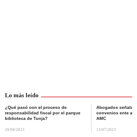
Lo más leído
¿Qué pasó con el proceso de
Abogados señalan 
responsabilidad fiscal por el parque
convenios ente alc
biblioteca de Tunja?
AMC
29/08/2023
13/07/2023