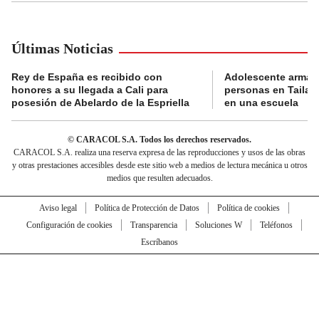
Últimas Noticias
Rey de España es recibido con
Adolescente armad
honores a su llegada a Cali para
personas en Tailand
posesión de Abelardo de la Espriella
en una escuela
© CARACOL S.A. Todos los derechos reservados.
CARACOL S.A. realiza una reserva expresa de las reproducciones y usos de las obras
y otras prestaciones accesibles desde este sitio web a medios de lectura mecánica u otros
medios que resulten adecuados.
Aviso legal
Política de Protección de Datos
Política de cookies
Configuración de cookies
Transparencia
Soluciones W
Teléfonos
Escríbanos