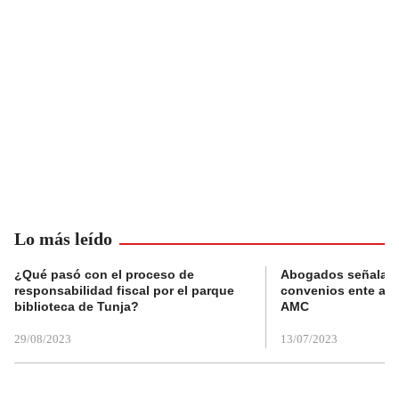
Lo más leído
¿Qué pasó con el proceso de
Abogados señalan 
responsabilidad fiscal por el parque
convenios ente alc
biblioteca de Tunja?
AMC
29/08/2023
13/07/2023