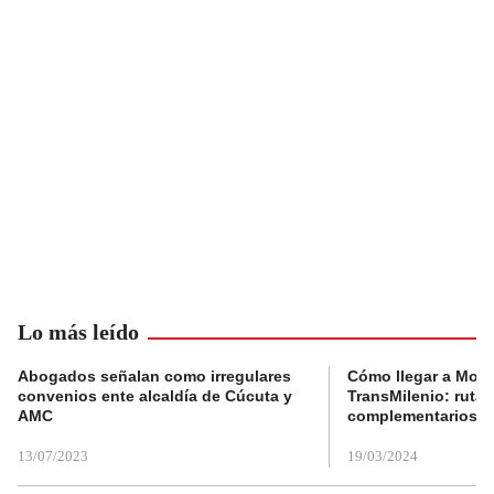
Lo más leído
Abogados señalan como irregulares
Cómo llegar a Mons
convenios ente alcaldía de Cúcuta y
TransMilenio: rutas
AMC
complementarios
13/07/2023
19/03/2024