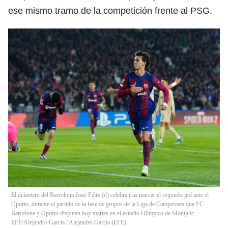
ese mismo tramo de la competición frente al PSG.
El delantero del Barcelona Joao Félix (d) celebra tras marcar el segundo gol ante el
Oporto, durante el partido de la fase de grupos de la Liga de Campeones que FC
Barcelona y Oporto disputan hoy martes en el estadio Olímpico de Montjuic.
EFE/Alejandro García
/
Alejandro García
(
EFE
)