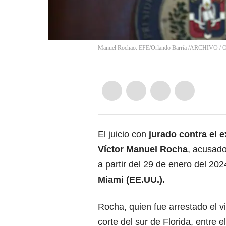
Manuel Rochao. EFE/Orlando Barría /ARCHIVO
/
O
El juicio con
jurado contra el e
Víctor Manuel Rocha
, acusado
a partir del 29 de enero del 20
Miami (EE.UU.).
Rocha, quien fue arrestado el v
corte del sur de Florida, entre e