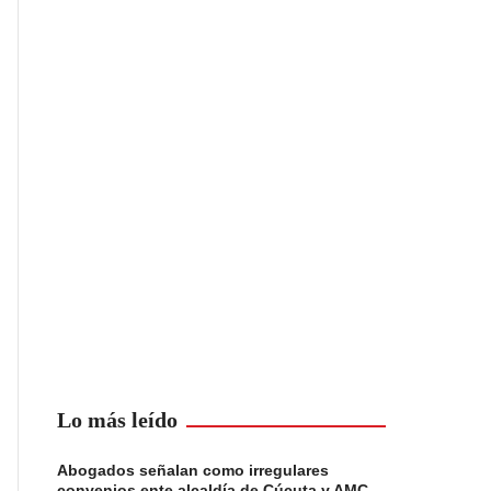
Lo más leído
Abogados señalan como irregulares
convenios ente alcaldía de Cúcuta y AMC