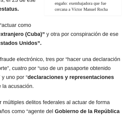
s, el 23 de ese
engaño: exembajadora que fue
estatus.
cercana a Víctor Manuel Rocha
 “actuar como
extranjero (Cuba)”
y otra por conspiración de ese
Estados Unidos”.
fraude electrónico, tres por “hacer una declaración
orte”, cuatro por “uso de un pasaporte obtenido
 y uno por “
declaraciones y representaciones
 la acusación.
últiples delitos federales al actuar de forma
 años como “agente del
Gobierno de la República