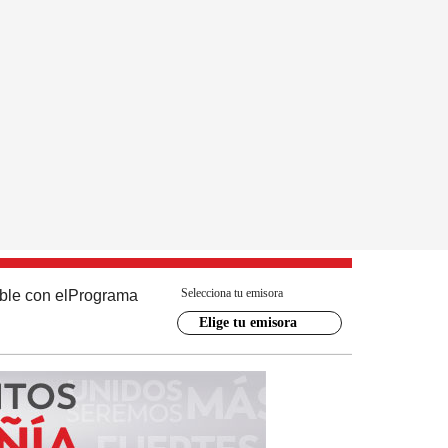
Selecciona tu emisora
ble con el
Programa
Elige tu emisora