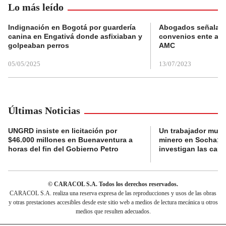
Lo más leído
Indignación en Bogotá por guardería
Abogados señalan 
canina en Engativá donde asfixiaban y
convenios ente alc
golpeaban perros
AMC
05/05/2025
13/07/2023
Últimas Noticias
UNGRD insiste en licitación por
Un trabajador muri
$46.000 millones en Buenaventura a
minero en Socha; a
horas del fin del Gobierno Petro
investigan las cau
© CARACOL S.A. Todos los derechos reservados.
CARACOL S.A. realiza una reserva expresa de las reproducciones y usos de las obras
y otras prestaciones accesibles desde este sitio web a medios de lectura mecánica u otros
medios que resulten adecuados.