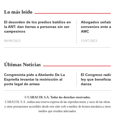
Lo más leído
El desorden de los predios baldíos en
Abogados señalan 
la ANT: dan tierras a personas sin ser
convenios ente alc
campesinos
AMC
06/09/2023
13/07/2023
Últimas Noticias
Congresista pide a Abelardo De La
El Congreso radicó
Espriella levantar la restricción al
ley que beneficia al
porte legal de armas
danza
© CARACOL S.A. Todos los derechos reservados.
CARACOL S.A. realiza una reserva expresa de las reproducciones y usos de las obras
y otras prestaciones accesibles desde este sitio web a medios de lectura mecánica u otros
medios que resulten adecuados.