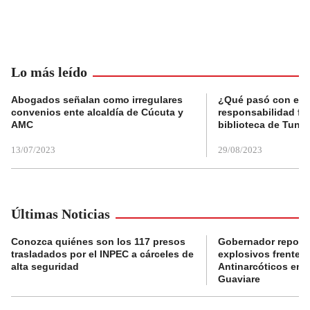
Lo más leído
Abogados señalan como irregulares
¿Qué pasó con el 
convenios ente alcaldía de Cúcuta y
responsabilidad fis
AMC
biblioteca de Tunja
13/07/2023
29/08/2023
Últimas Noticias
Conozca quiénes son los 117 presos
Gobernador reporta
trasladados por el INPEC a cárceles de
explosivos frente 
alta seguridad
Antinarcóticos en 
Guaviare