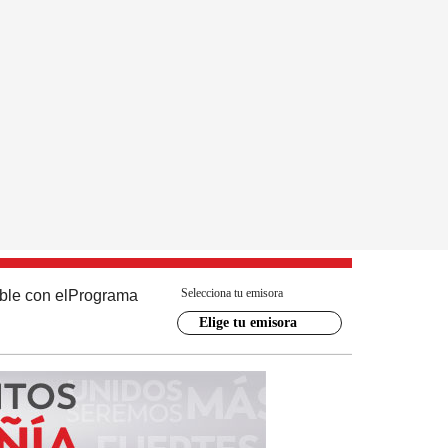
Selecciona tu emisora
ble con el
Programa
Elige tu emisora