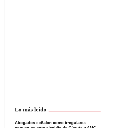
Lo más leído
Abogados señalan como irregulares
convenios ente alcaldía de Cúcuta y AMC