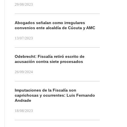
29/08/2023
Abogados señalan como irregulares
convenios ente alcaldía de Cúcuta y AMC
13/07/2023
Odebrecht: Fiscalía retiró escrito de
acusación contra siete procesados
26/09/2024
Imputaciones de la Fiscalía son
caprichosas y ocurrentes: Luis Fernando
Andrade
18/08/2023