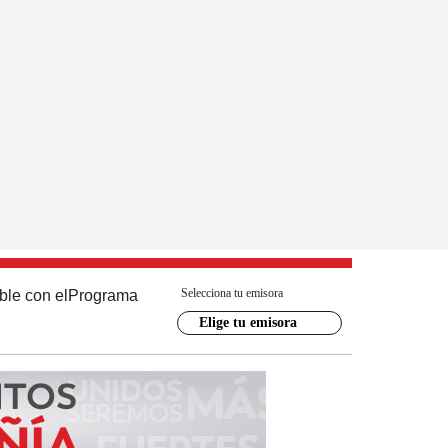
Selecciona tu emisora
ble con el
Programa
Elige tu emisora