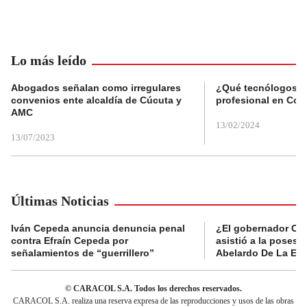
Lo más leído
Abogados señalan como irregulares
¿Qué tecnólogos re
convenios ente alcaldía de Cúcuta y
profesional en Col
AMC
13/02/2024
13/07/2023
Últimas Noticias
Iván Cepeda anuncia denuncia penal
¿El gobernador Ca
contra Efraín Cepeda por
asistió a la posesi
señalamientos de “guerrillero”
Abelardo De La Esp
© CARACOL S.A. Todos los derechos reservados.
CARACOL S.A. realiza una reserva expresa de las reproducciones y usos de las obras