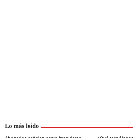
Lo más leído
Abogados señalan como irregulares
¿Qué tecnólogos re