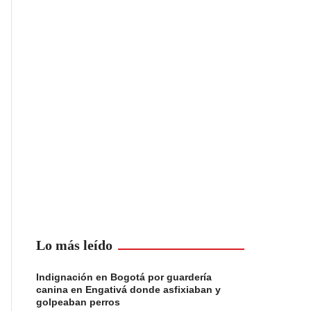
Lo más leído
Indignación en Bogotá por guardería
canina en Engativá donde asfixiaban y
golpeaban perros