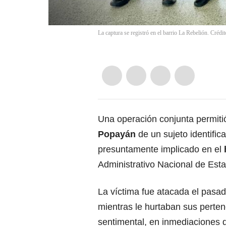
La captura se registró en el barrio La Rebelión. Crédi
Una operación conjunta permiti
Popayán
de un sujeto identifi
presuntamente implicado en el
Administrativo Nacional de Est
La víctima fue atacada el pasa
mientras le hurtaban sus perten
sentimental, en inmediaciones 