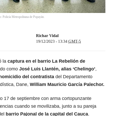
to: Policía Metropolitana de Popayán.
Richar Vidal
19/12/2023 - 13:34
GMT-5
ó la
captura en el barrio La Rebelión de
cado como
José Luis Llantén, alias ‘Chelingo’
,
homicidio del contratista
del Departamento
adística, Dane,
William Mauricio García Palechor.
do 17 de septiembre con arma cortopunzante
encias cuando se movilizaba, junto a su pareja
del
barrio Pajonal de la capital del Cauca
.