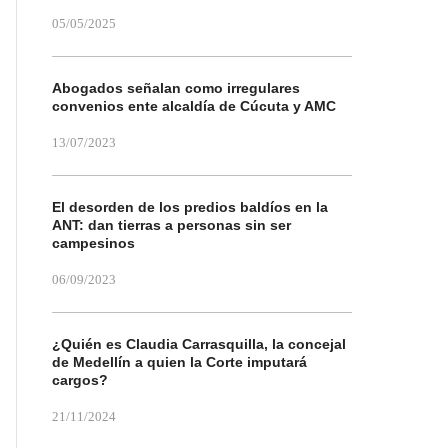
05/05/2025
Abogados señalan como irregulares
convenios ente alcaldía de Cúcuta y AMC
13/07/2023
El desorden de los predios baldíos en la
ANT: dan tierras a personas sin ser
campesinos
06/09/2023
¿Quién es Claudia Carrasquilla, la concejal
de Medellín a quien la Corte imputará
cargos?
21/11/2024