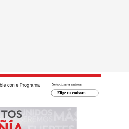
Selecciona tu emisora
ble con el
Programa
Elige tu emisora