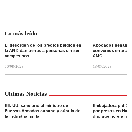
Lo más leído
El desorden de los predios baldíos en
Abogados señalan 
la ANT: dan tierras a personas sin ser
convenios ente alc
campesinos
AMC
06/09/2023
13/07/2023
Últimas Noticias
EE. UU. sancionó al ministro de
Embajadora pidió a
Fuerzas Armadas cubano y cúpula de
por presos en Haití,
la industria militar
dijo que no era nec