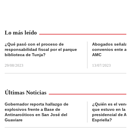
Lo más leído
¿Qué pasó con el proceso de
Abogados señalan 
responsabilidad fiscal por el parque
convenios ente alc
biblioteca de Tunja?
AMC
29/08/2023
13/07/2023
Últimas Noticias
Gobernador reporta hallazgo de
¿Quién es el vende
explosivos frente a Base de
que estuvo en la p
Antinarcóticos en San José del
presidencial de Abe
Guaviare
Espriella?