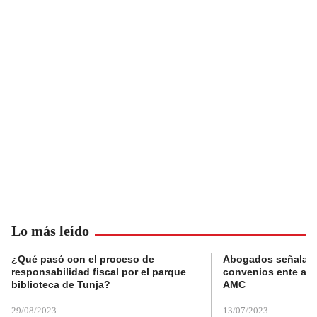
Lo más leído
¿Qué pasó con el proceso de
Abogados señalan 
responsabilidad fiscal por el parque
convenios ente alc
biblioteca de Tunja?
AMC
29/08/2023
13/07/2023