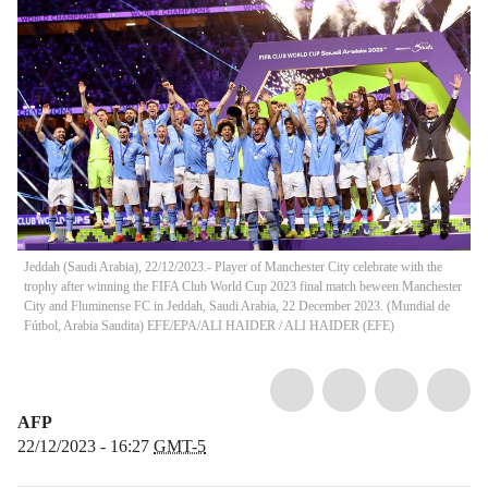
Jeddah (Saudi Arabia), 22/12/2023.- Player of Manchester City celebrate with the
trophy after winning the FIFA Club World Cup 2023 final match beween Manchester
City and Fluminense FC in Jeddah, Saudi Arabia, 22 December 2023. (Mundial de
Fútbol, Arabia Saudita) EFE/EPA/ALI HAIDER
/
ALI HAIDER
(
EFE
)
AFP
22/12/2023 - 16:27
GMT-5