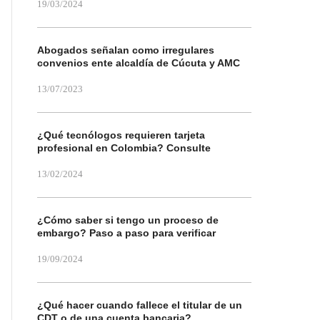
19/03/2024
Abogados señalan como irregulares
convenios ente alcaldía de Cúcuta y AMC
13/07/2023
¿Qué tecnólogos requieren tarjeta
profesional en Colombia? Consulte
13/02/2024
¿Cómo saber si tengo un proceso de
embargo? Paso a paso para verificar
19/09/2024
¿Qué hacer cuando fallece el titular de un
CDT o de una cuenta bancaria?