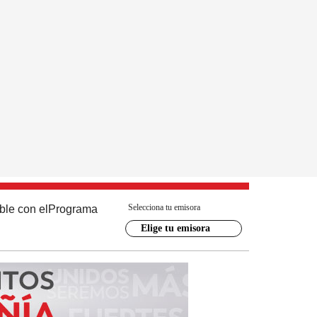
Selecciona tu emisora
ble con el
Programa
Elige tu emisora