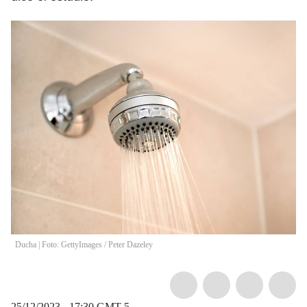
Ducha | Foto: GettyImages
/
Peter Dazeley
25/12/2023 - 17:30
GMT-5