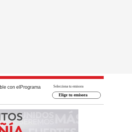
Selecciona tu emisora
ble con el
Programa
Elige tu emisora