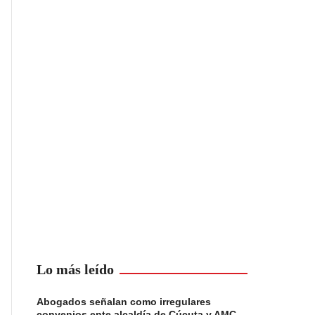
Lo más leído
Abogados señalan como irregulares
convenios ente alcaldía de Cúcuta y AMC